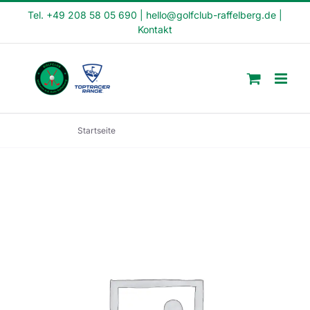
Skip
Tel. +49 208 58 05 690
|
hello@golfclub-raffelberg.de
|
Kontakt
to
content
Startseite
Schnupperkurs (SK22-18-1)