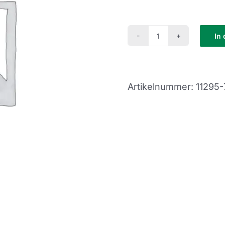
In
Schnupperkurs
(SK22-
43)
Artikelnummer:
11295
Menge