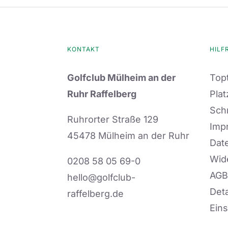
KONTAKT
HILF
Golfclub Mülheim an der
Topt
Ruhr Raffelberg
Plat
Sch
Ruhrorter Straße 129
Imp
45478 Mülheim an der Ruhr
Dat
Wid
0208 58 05 69-0
AGB
hello@golfclub-
Deta
raffelberg.de
Eins