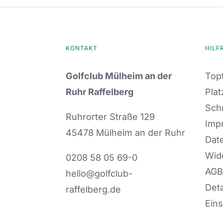
KONTAKT
HILF
Golfclub Mülheim an der
Topt
Ruhr Raffelberg
Plat
Sch
Ruhrorter Straße 129
Imp
45478 Mülheim an der Ruhr
Dat
Wid
0208 58 05 69-0
AGB
hello@golfclub-
Deta
raffelberg.de
Eins