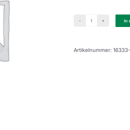
In
Schnupperkurs
SK24-
15
Artikelnummer:
16333
Menge