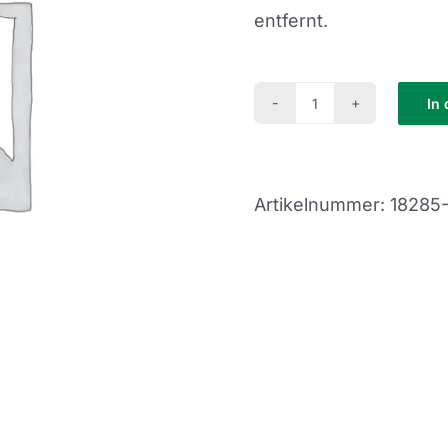
entfernt.
In
ab
18
KM
Artikelnummer:
18285
Menge