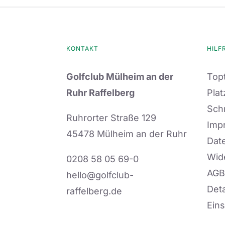
KONTAKT
HILF
Golfclub Mülheim an der
Topt
Ruhr Raffelberg
Plat
Sch
Ruhrorter Straße 129
Imp
45478 Mülheim an der Ruhr
Dat
Wid
0208 58 05 69-0
AGB
hello@golfclub-
Deta
raffelberg.de
Eins