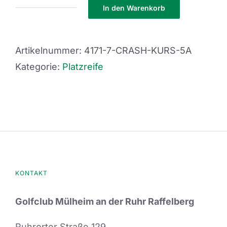
In den Warenkorb
Crash
Kurs
5a
Artikelnummer:
4171-7-CRASH-KURS-5A
Menge
Kategorie:
Platzreife
KONTAKT
Golfclub Mülheim an der Ruhr Raffelberg
Ruhrorter Straße 129