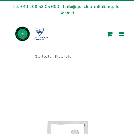
Skip
Tel. +49 208 58 05 690
|
hello@golfclub-raffelberg.de
|
Kontakt
to
content
Startseite
Platzreife
Crash Kurs 5a