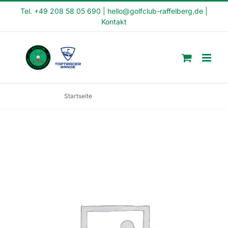
Skip
Tel. +49 208 58 05 690
|
hello@golfclub-raffelberg.de
|
Kontakt
to
content
Startseite
Fit in den Tag Kurs 099