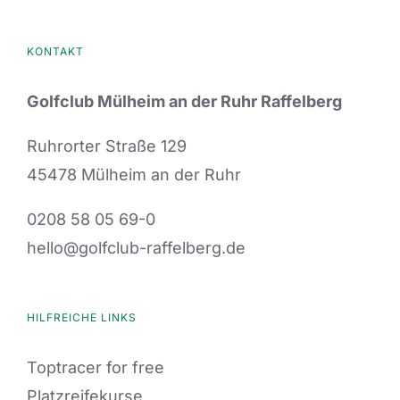
auf.
Die
KONTAKT
Optionen
können
Golfclub Mülheim an der Ruhr Raffelberg
auf
der
Ruhrorter Straße 129
Produktseite
45478 Mülheim an der Ruhr
gewählt
0208 58 05 69-0
werden
hello@golfclub-raffelberg.de
HILFREICHE LINKS
Toptracer for free
Platzreifekurse