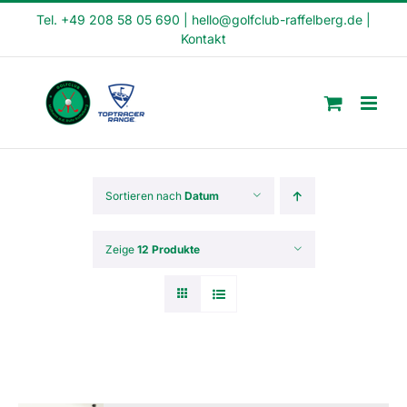
Skip
Tel. +49 208 58 05 690
|
hello@golfclub-raffelberg.de
|
Kontakt
to
content
Sortieren nach
Datum
Zeige
12 Produkte