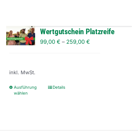
gewählt
werden
Wertgutschein Platzreife
99,00
€
–
259,00
€
inkl. MwSt.
Ausführung
Details
Dieses
wählen
Produkt
weist
mehrere
Varianten