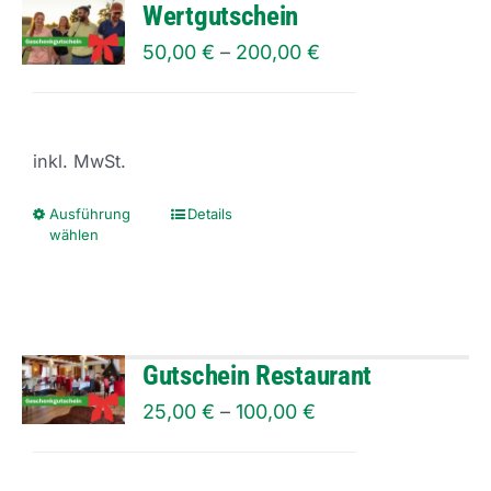
Wertgutschein
50,00
€
–
200,00
€
inkl. MwSt.
Ausführung
Details
Dieses
wählen
Produkt
weist
mehrere
Varianten
Gutschein Restaurant
auf.
25,00
€
–
100,00
€
Die
Optionen