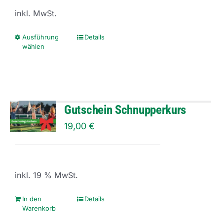
können
inkl. MwSt.
auf
der
Ausführung
Details
Dieses
wählen
Produktseite
Produkt
gewählt
weist
werden
mehrere
Varianten
Gutschein Schnupperkurs
auf.
19,00
€
Die
Optionen
können
inkl. 19 % MwSt.
auf
der
In den
Details
Warenkorb
Produktseite