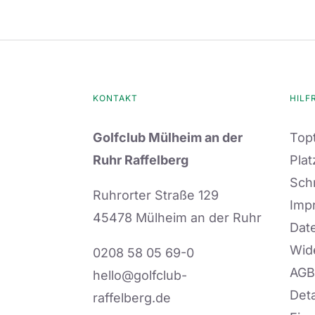
weist
mehrere
Varianten
auf.
Die
KONTAKT
HILF
Optionen
Golfclub Mülheim an der
Topt
können
Ruhr Raffelberg
Plat
auf
Sch
der
Ruhrorter Straße 129
Imp
Produktseite
45478 Mülheim an der Ruhr
Dat
gewählt
Wid
0208 58 05 69-0
werden
AGB
hello@golfclub-
Deta
raffelberg.de