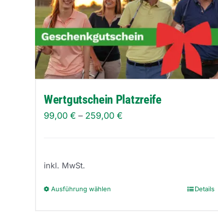
Wertgutschein Platzreife
99,00
€
–
259,00
€
inkl. MwSt.
Ausführung wählen
Details
Dieses
Produkt