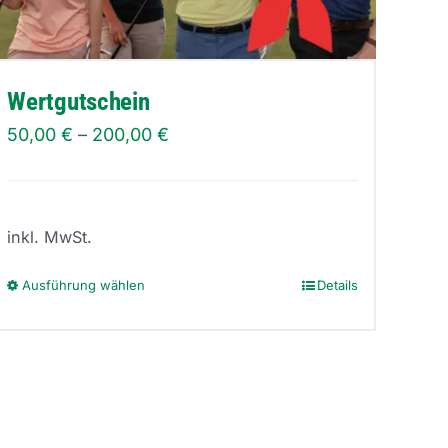
Wertgutschein
50,00
€
–
200,00
€
inkl. MwSt.
Ausführung wählen
Details
Dieses
Produkt
weist
mehrere
Varianten