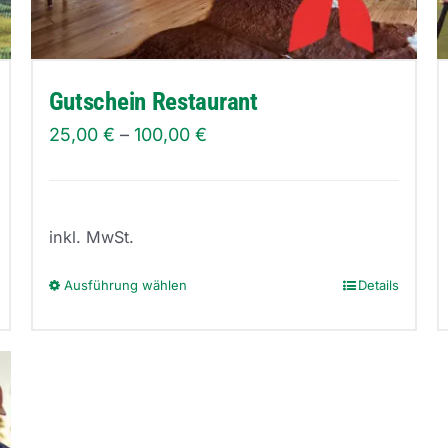
Gutschein Restaurant
25,00
€
–
100,00
€
inkl. MwSt.
Ausführung wählen
Details
Dieses
Produkt
weist
mehrere
Varianten