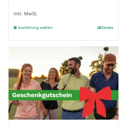
inkl. MwSt.
Ausführung wählen
Details
Dieses
Produkt
weist
mehrere
Varianten
auf.
Die
Optionen
können
auf
der