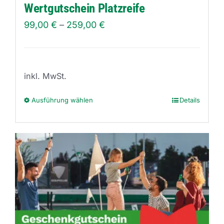
Produktseite
Wertgutschein Platzreife
gewählt
99,00
€
–
259,00
€
werden
inkl. MwSt.
Ausführung wählen
Details
Dieses
Produkt
weist
mehrere
Varianten
auf.
Die
Optionen