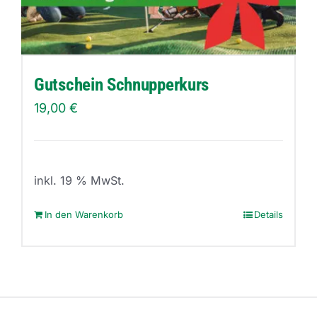
können
auf
der
Produktseite
Gutschein Schnupperkurs
gewählt
19,00
€
werden
inkl. 19 % MwSt.
In den Warenkorb
Details