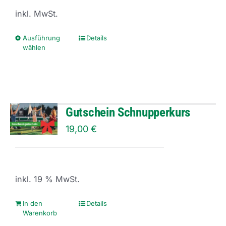
können
inkl. MwSt.
auf
der
Ausführung
Details
Dieses
wählen
Produktseite
Produkt
gewählt
weist
werden
mehrere
Varianten
Gutschein Schnupperkurs
auf.
19,00
€
Die
Optionen
können
inkl. 19 % MwSt.
auf
der
In den
Details
Warenkorb
Produktseite