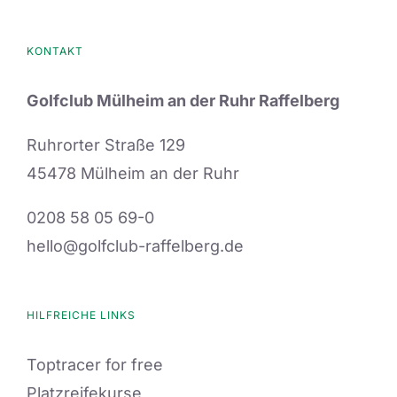
auf.
Die
KONTAKT
Optionen
können
Golfclub Mülheim an der Ruhr Raffelberg
auf
der
Ruhrorter Straße 129
Produktseite
45478 Mülheim an der Ruhr
gewählt
0208 58 05 69-0
werden
hello@golfclub-raffelberg.de
HILFREICHE LINKS
Toptracer for free
Platzreifekurse