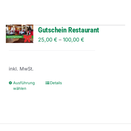
gewählt
werden
Gutschein Restaurant
25,00
€
–
100,00
€
inkl. MwSt.
Ausführung
Details
Dieses
wählen
Produkt
weist
mehrere
Varianten