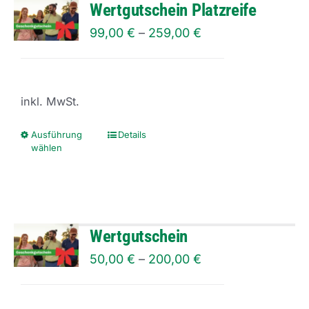
Wertgutschein Platzreife
99,00
€
–
259,00
€
inkl. MwSt.
Ausführung
Details
Dieses
wählen
Produkt
weist
mehrere
Varianten
Wertgutschein
auf.
50,00
€
–
200,00
€
Die
Optionen