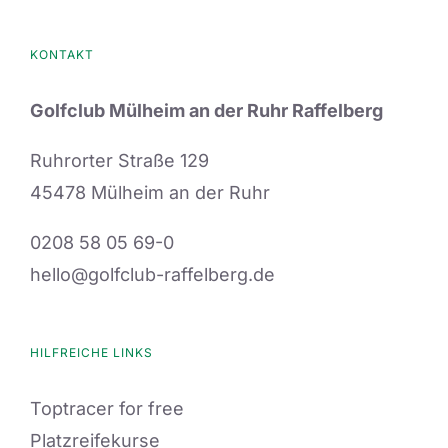
auf.
Die
KONTAKT
Optionen
Golfclub Mülheim an der Ruhr Raffelberg
können
auf
Ruhrorter Straße 129
der
45478 Mülheim an der Ruhr
Produktseite
0208 58 05 69-0
gewählt
hello@golfclub-raffelberg.de
werden
HILFREICHE LINKS
Toptracer for free
Platzreifekurse