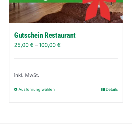
Gutschein Restaurant
25,00
€
–
100,00
€
inkl. MwSt.
Ausführung wählen
Details
Dieses
Produkt
weist
mehrere
Varianten