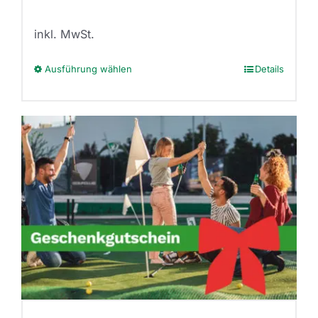
inkl. MwSt.
Ausführung wählen
Details
Dieses
Produkt
weist
mehrere
Varianten
auf.
Die
Optionen
können
auf
der