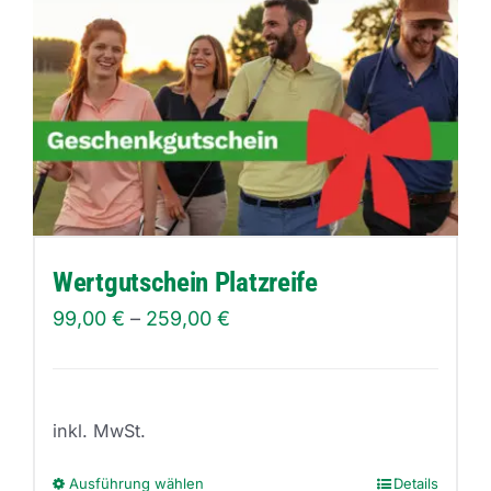
Wertgutschein Platzreife
99,00
€
–
259,00
€
inkl. MwSt.
Ausführung wählen
Details
Dieses